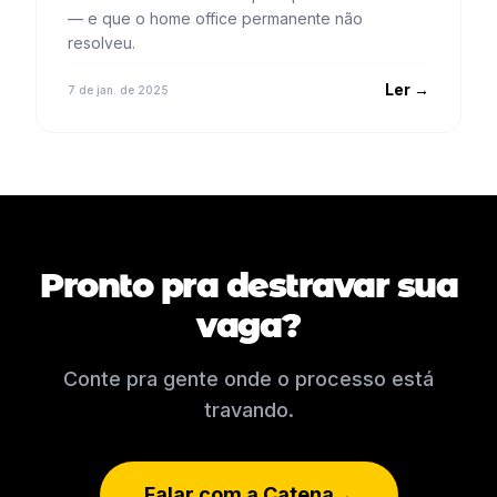
— e que o home office permanente não
resolveu.
Ler →
7 de jan. de 2025
Pronto pra destravar sua
vaga?
Conte pra gente onde o processo está
travando.
Falar com a Catena
→