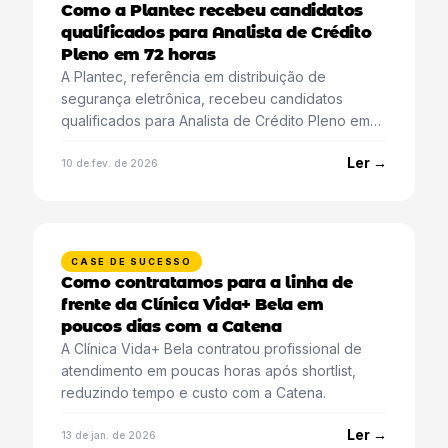
Como a Plantec recebeu candidatos
qualificados para Analista de Crédito
Pleno em 72 horas
A Plantec, referência em distribuição de
segurança eletrônica, recebeu candidatos
qualificados para Analista de Crédito Pleno em
72 horas e finalizou a contratação em 3 semanas
Ler →
com a Catena.
10 de fev. de 2026
CASE DE SUCESSO
Como contratamos para a linha de
frente da Clínica Vida+ Bela em
poucos dias com a Catena
A Clínica Vida+ Bela contratou profissional de
atendimento em poucas horas após shortlist,
reduzindo tempo e custo com a Catena.
Ler →
13 de jan. de 2026