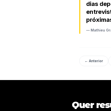
dias dep
entrevis
próxima
— Mathieu Gra
← Anterior
Quer res