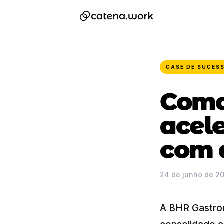
CASE DE SUCES
Como
acel
com 
24 de junho de 2
A BHR Gastron