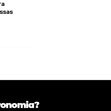
ra
ossas
tronomia?