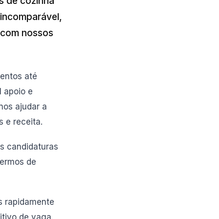
os de cozinha
 incomparável,
a com nossos
entos até
l apoio e
os ajudar a
 e receita.
as candidaturas
termos de
s rapidamente
tivo de vaga.