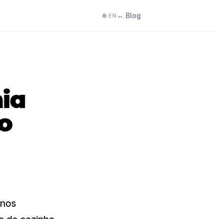
← Blog
🌐 EN
ia
o
 nos