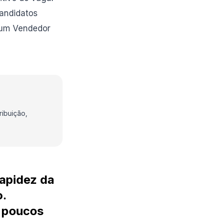
candidatos
a um Vendedor
ribuição,
apidez da
o.
 poucos