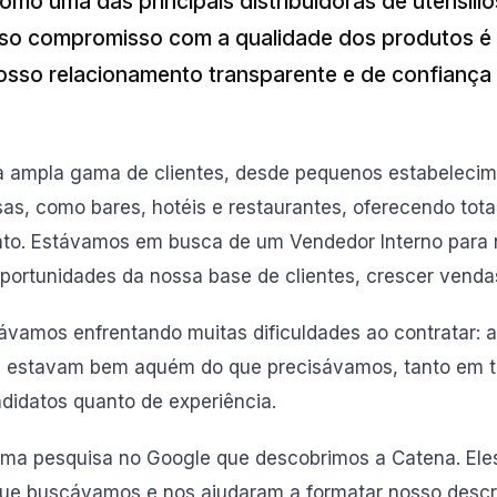
omo uma das principais distribuidoras de utensíli
sso compromisso com a qualidade dos produtos é
sso relacionamento transparente e de confianç
ampla gama de clientes, desde pequenos estabelecim
s, como bares, hotéis e restaurantes, oferecendo tota
o. Estávamos em busca de um Vendedor Interno para n
oportunidades da nossa base de clientes, crescer vendas
ávamos enfrentando muitas dificuldades ao contratar: 
 estavam bem aquém do que precisávamos, tanto em 
didatos quanto de experiência.
 uma pesquisa no Google que descobrimos a Catena. Ele
ue buscávamos e nos ajudaram a formatar nosso descri