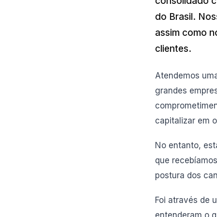
consolidado c
do Brasil. No
assim como no
clientes.
Atendemos uma 
grandes empresa
comprometiment
capitalizar em 
No entanto, est
que recebíamos
postura dos can
Foi através de
entenderam o q