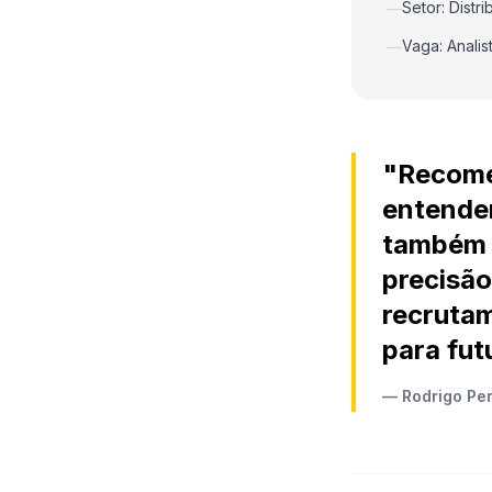
Setor: Distr
—
Vaga: Analis
—
"Recome
entende
também 
precisã
recrutam
para fut
— Rodrigo Perr