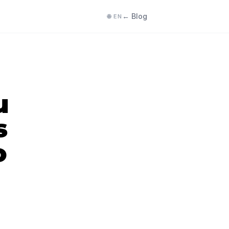
← Blog
🌐 EN
u
s
o