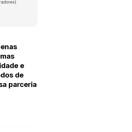
radores)
penas
 mas
idade e
odos de
sa parceria