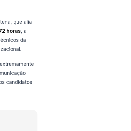
tena, que alia
72 horas
, a
técnicos da
zacional.
 e extremamente
comunicação
dos candidatos