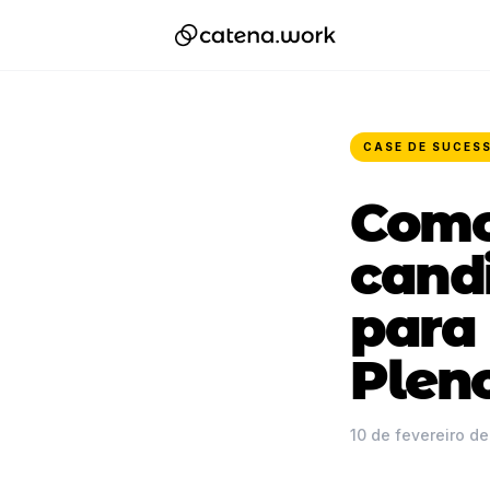
CASE DE SUCES
Como
cand
para 
Plen
10 de fevereiro d