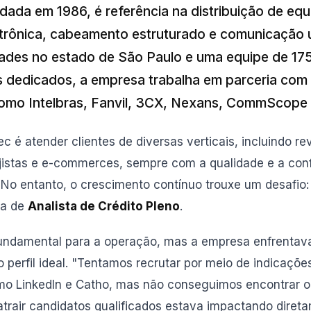
ndada em 1986, é referência na distribuição de e
trônica, cabeamento estruturado e comunicação u
ades no estado de São Paulo e uma equipe de 17
 dedicados, a empresa trabalha em parceria com 
omo Intelbras, Fanvil, 3CX, Nexans, CommScope 
ec é atender clientes de diversas verticais, incluindo r
ojistas e e-commerces, sempre com a qualidade e a con
 No entanto, o crescimento contínuo trouxe um desafio
ca de
Analista de Crédito Pleno
.
fundamental para a operação, mas a empresa enfrentava
o perfil ideal. "Tentamos recrutar por meio de indicaçõe
o LinkedIn e Catho, mas não conseguimos encontrar o pe
atrair candidatos qualificados estava impactando dire