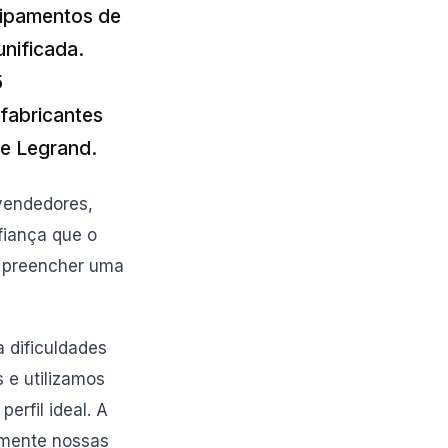
quipamentos de
nificada.
5
fabricantes
e Legrand.
evendedores,
fiança que o
: preencher uma
 dificuldades
s e utilizamos
rfil ideal. A
tamente nossas