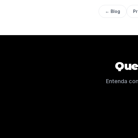
← Blog
P
Que
Entenda com