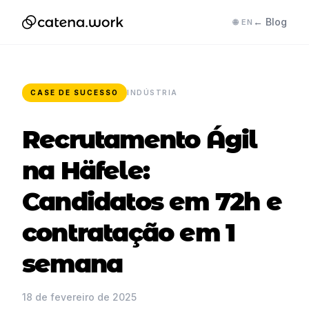
← Blog
🌐 EN
CASE DE SUCESSO
INDÚSTRIA
Recrutamento Ágil
na Häfele:
Candidatos em 72h e
contratação em 1
semana
18 de fevereiro de 2025