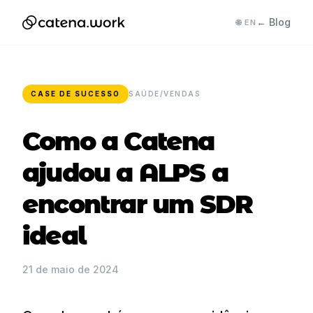
← Blog
🌐 EN
CASE DE SUCESSO
SAÚDE/VENDAS
Como a Catena
ajudou a ALPS a
encontrar um SDR
ideal
21 de maio de 2024