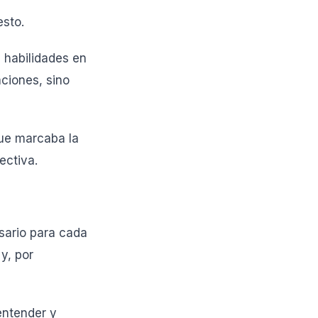
esto.
 habilidades en
aciones, sino
que marcaba la
ectiva.
esario para cada
y, por
entender y