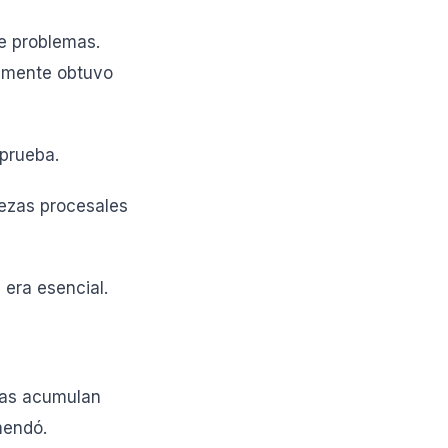
de problemas.
amente obtuvo
 prueba.
iezas procesales
 era esencial.
sas acumulan
mendó.