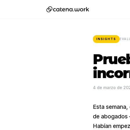
INSIGHTS
EVAL
Prueb
incor
4 de marzo de 20
Esta semana, 
de abogados —
Habían empeza