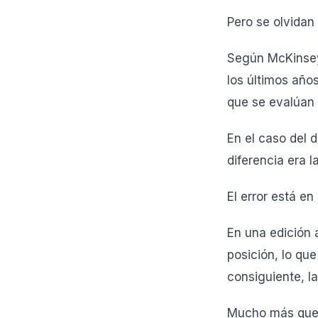
Pero se olvidan 
Según McKinsey
los últimos año
que se evalúan
En el caso del 
diferencia era l
El error está en
En una edición a
posición, lo qu
consiguiente, la
Mucho más que e